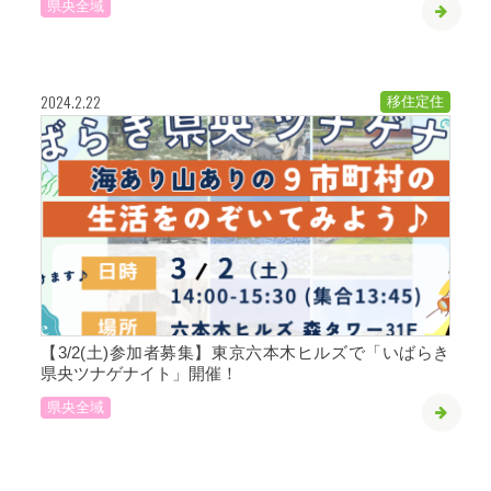
県央全域
2024.2.22
移住定住
【3/2(土)参加者募集】東京六本木ヒルズで「いばらき
県央ツナゲナイト」開催！
県央全域