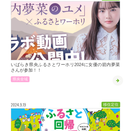
いばらき県央ふるさとワーホリ2024に女優の箭内夢菜
さんが参加！！
県央全域
2024.9.19
移住定住